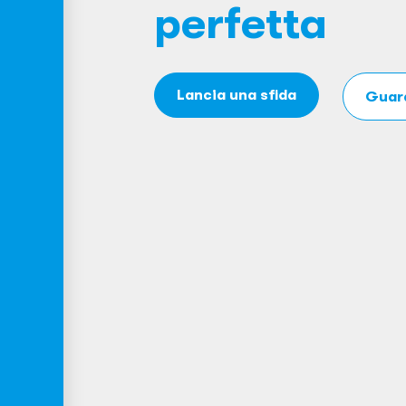
perfetta
Lancia una sfida
Guard